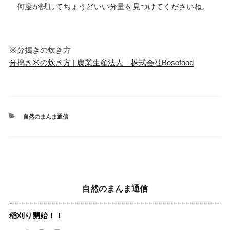
何度か試してちょうどいい分量を見つけてくださいね。
※分搗きの炊き方
分搗き米の炊き方 | 農業生産法人 株式会社Bosofood
カ
自然のまんま通信
テ
ゴ
リ
ー
自然のまんま通信
稲刈り開始！！