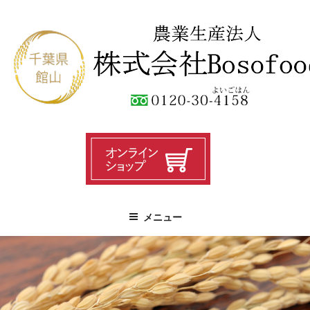
コ
ン
テ
ン
ツ
へ
ス
キ
ッ
プ
メニュー