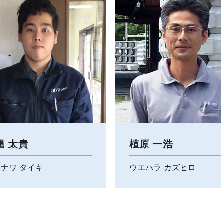
縄 太貴
植原 一浩
ナワ タイキ
ウエハラ カズヒロ